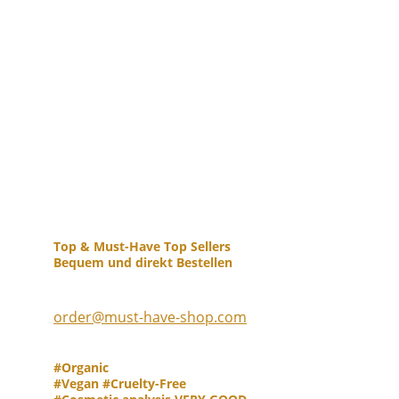
Top & Must-Have Top Sellers           
Bequem und direkt Bestellen
order
@must-have-shop.com
#Organic                                                  
#Vegan #Cruelty-Free                    