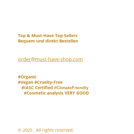
Top & Must-Have Top Sellers           
Bequem und direkt Bestellen
order
@must-have-shop.com
#Organic                                                  
#Vegan #Cruelty-Free                                     
   #IASC Certified 
#ClimateFriendly
     #Cosmetic analysis VERY GOOD 
© 2025.  All rights reserved.