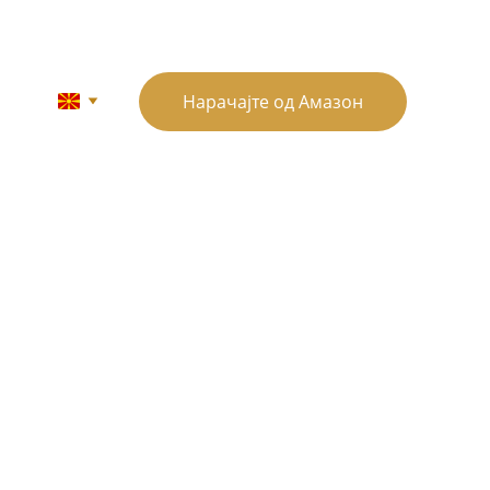
Нарачајте од Амазон